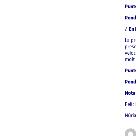
Punt
Pond
7.
En 
La pr
prese
veloc
molt 
Punt
Pond
Nota
Felic
Núria