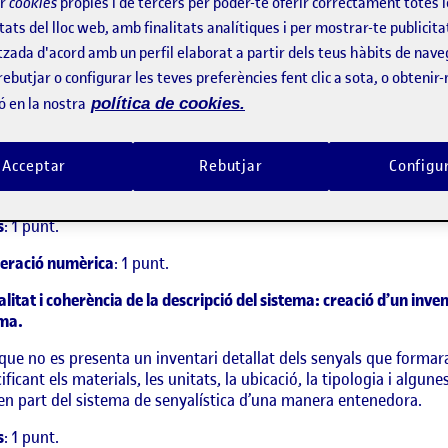
ir
cookies
pròpies i de tercers per poder-te oferir correctament totes 
unts que val la pregunta i la ponderació numèrica que he definit,
tats del lloc web, amb finalitats analítiques i per mostrar-te publicita
u d’aquesta ponderació numèrica.
tzada d'acord amb un perfil elaborat a partir dels teus hàbits de nave
litat i coherència de l’argumentació del concepte
:
rebutjar o configurar les teves preferències fent clic a sota, o obtenir
’un principi es defineix una proposta de valor clara i directa, ess
ó en la nostra
política de cookies.
 i un espai per compartir històries
. Aquesta proposta presenta una
sistema de senyalística: per una banda, es relaciona la forma dels 
Acceptar
Rebutjar
Configu
l desenvolupament d’un sistema gràfic eficaç es converteix la bib
n compartir històries.
s
: 1 punt.
eració numèrica
: 1 punt.
litat i coherència de la descripció del sistema: creació d’un inve
ema.
 que no es presenta un inventari detallat dels senyals que formar
ificant els materials, les unitats, la ubicació, la tipologia i algu
n part del sistema de senyalística d’una manera entenedora.
s
: 1 punt.