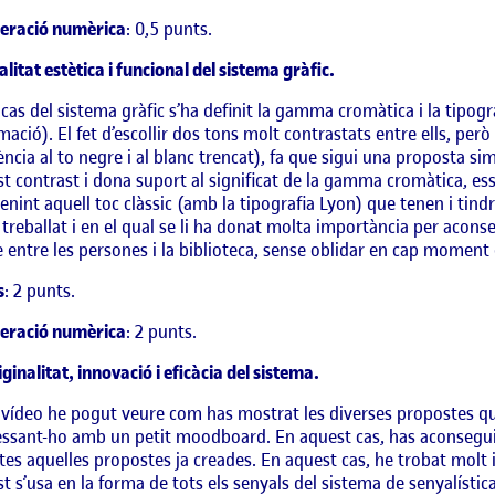
eració numèrica
: 0,5 punts.
litat estètica i funcional del sistema gràfic.
 cas del sistema gràfic s’ha definit la gamma cromàtica i la tipog
mació). El fet d’escollir dos tons molt contrastats entre ells, per
ència al to negre i al blanc trencat), fa que sigui una proposta s
t contrast i dona suport al significat de la gamma cromàtica, es
nint aquell toc clàssic (amb la tipografia Lyon) que tenen i tindra
 treballat i en el qual se li ha donat molta importància per aconseg
e entre les persones i la biblioteca, sense oblidar en cap moment e
s
: 2 punts.
eració numèrica
: 2 punts.
ginalitat, innovació i eficàcia del sistema.
 vídeo he pogut veure com has mostrat les diverses propostes qu
ssant-ho amb un petit moodboard. En aquest cas, has aconseguit
tes aquelles propostes ja creades. En aquest cas, he trobat molt 
t s’usa en la forma de tots els senyals del sistema de senyalística