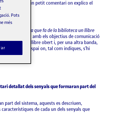
les
 a més a més d’un petit comentari on explico el
t
gació. Pots
-ne més
ent:
Una proposta que fa de la biblioteca un llibre
 relació directa amb els objectius de comunicació
senyals amb un llibre obert i, per una altra banda,
rar
lioteca en un espai on, tal com indiques, s’hi
ntari detallat dels senyals que formaran part del
an part del sistema, aquests es descriuen,
nes característiques de cada un dels senyals que