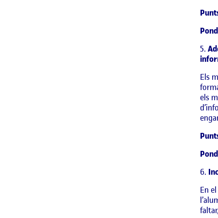
Punt
Pond
5.
Ade
infor
Els m
forma
els m
d’inf
engan
Punt
Pond
6.
Inc
En el
l’alu
falta