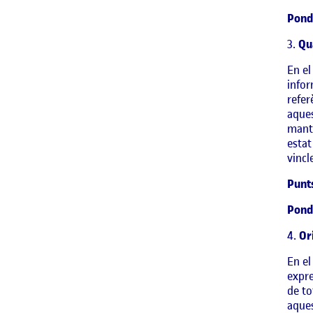
Pond
3.
Qua
En el
infor
refer
aques
mante
estat
vincl
Punt
Pond
4.
Ori
En el
expre
de to
aques