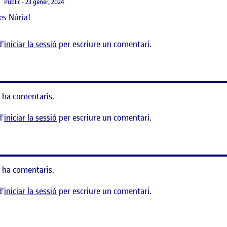
Visibilitat:
Públic
23 gener, 2024
es Núria!
d'
iniciar la sessió
per escriure un comentari.
 ha comentaris.
d'
iniciar la sessió
per escriure un comentari.
 ha comentaris.
d'
iniciar la sessió
per escriure un comentari.