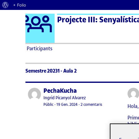
Quant al WordPress
+ Folio
Logo Ágora
Projecte III: Senyalístic
Saltar al contingut
Participants
Semestre 20231 - Aula 2
PechaKucha
Publicat per
Publicat per
Ingrid Picanyol Alvarez
Visibilitat:
Data de publicació
19 gener, 2024 6:38 pm
a PechaKucha
Públic
-
19 Gen. 2024
-
2 comentaris
Hola,
Prime
bibli
Tot s