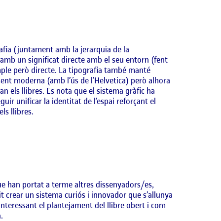
rafia (juntament amb la jerarquia de la
ò amb un significat directe amb el seu entorn (fent
imple però directe. La tipografia també manté
sent moderna (amb l’ús de l’Helvetica) però alhora
n els llibres. Es nota que el sistema gràfic ha
uir unificar la identitat de l’espai reforçant el
ls llibres.
e han portat a terme altres dissenyadors/es,
 crear un sistema curiós i innovador que s’allunya
interessant el plantejament del llibre obert i com
.