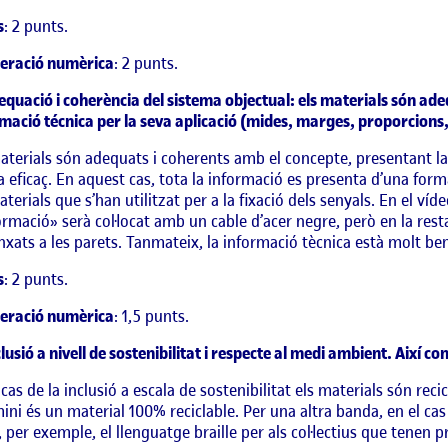
s
: 2 punts.
eració numèrica
: 2 punts.
quació i coherència del sistema objectual: els materials són ade
mació técnica per la seva aplicació (mides, marges, proporcions
aterials són adequats i coherents amb el concepte, presentant la 
 eficaç. En aquest cas, tota la informació es presenta d’una forma
aterials que s’han utilitzat per a la fixació dels senyals. En el v
ormació» serà col·locat amb un cable d’acer negre, però en la res
xats a les parets. Tanmateix, la informació tècnica està molt ben
s
: 2 punts.
eració numèrica
: 1,5 punts.
lusió a nivell de sostenibilitat i respecte al medi ambient. Així c
 cas de la inclusió a escala de sostenibilitat els materials són rec
mini és un material 100% reciclable. Per una altra banda, en el cas d
r, per exemple, el llenguatge braille per als col·lectius que tenen p