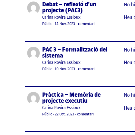
Debat – reflexió d’un
Publicat per
No hi
projecte (PAC3)
Heu 
Publicat per
Carina Rovira Essioux
Visibilitat:
Data de publicació
15 novembre, 2023 12:09 pm
el Debat – reflexió d’un 
Públic
-
14 Nov. 2023
-
comentari
PAC 3 – Formalització del
Publicat per
No hi
sistema
Heu 
Publicat per
Carina Rovira Essioux
Visibilitat:
Data de publicació
el PAC 3 – Formalització 
Públic
-
10 Nov. 2023
-
comentari
Pràctica – Memòria de
Publicat per
No hi
projecte executiu
Heu 
Publicat per
Carina Rovira Essioux
Visibilitat:
Data de publicació
el Pràctica – Memòria de 
Públic
-
22 Oct. 2023
-
comentari