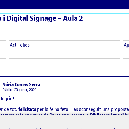
a i Digital Signage – Aula 2
ActiFolios
Aj
says:
Núria Comas Serra
Visibilitat:
Públic
23 gener, 2024
 Ingrid!
r de tot,
felicitats
per la feina feta. Has aconseguit una proposta
oteques més enormes de Barcelona, essent la
Biblioteca Ignasi I
eguit, a continuació he col·locat les característiques que havia d’a