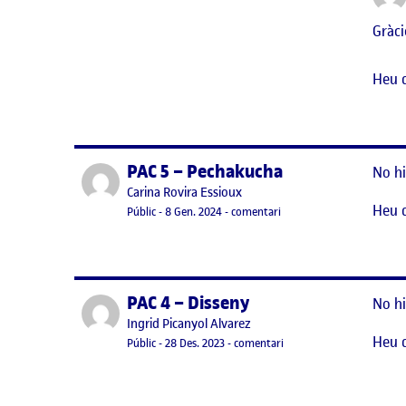
Gràci
Heu 
PAC 5 – Pechakucha
Publicat per
No hi
Publicat per
Carina Rovira Essioux
Heu 
Visibilitat:
Data de publicació
el PAC 5 – Pechakucha
Públic
-
8 Gen. 2024
-
comentari
PAC 4 – Disseny
Publicat per
No hi
Publicat per
Ingrid Picanyol Alvarez
Heu 
Visibilitat:
Data de publicació
28 desembre, 2023 11:46 am
el PAC 4 – Disseny
Públic
-
28 Des. 2023
-
comentari