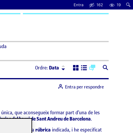
Entra
162
19
uda
Ordre:
Descendent
Ordre:
Data
Entra per respondre
 única, que aconsegueix formar part d’una de les
glesias del barri de Sant Andreu de Barcelona
.
valuar, seguint la
rúbrica
indicada, i he especificat