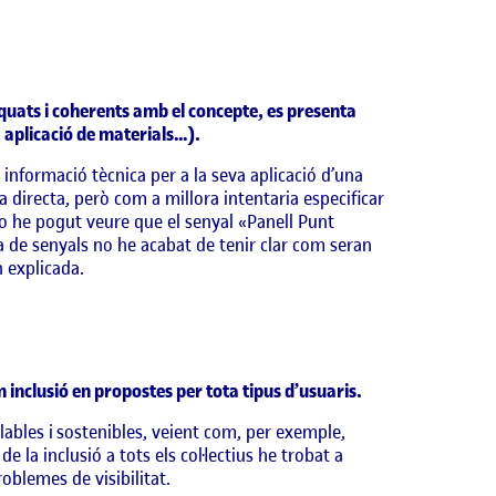
quats i coherents amb el concepte, es presenta
, aplicació de materials…).
informació tècnica per a la seva aplicació d’una
 directa, però com a millora intentaria especificar
ídeo he pogut veure que el senyal «Panell Punt
ta de senyals no he acabat de tenir clar com seran
 explicada.
om inclusió en propostes per tota tipus d’usuaris.
iclables i sostenibles, veient com, per exemple,
e la inclusió a tots els col·lectius he trobat a
roblemes de visibilitat.