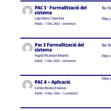
PAC 3 · Formalització del
Publicat per
No hi
sistema
Heu 
Publicat per
Laia Pérez i Sánchez
Visibilitat:
Data de publicació
23 desembre, 2023 9:42 am
el PAC 3 · Formalització de
Públic
-
7 Des. 2023
-
comentari
Pac 3 Formalització del
Publicat per
No hi
sistema
Heu 
Publicat per
Ingrid Picanyol Alvarez
Visibilitat:
Data de publicació
7 desembre, 2023 6:11 pm
el Pac 3 Formalització del 
Públic
-
7 Des. 2023
-
comentari
Heu 
PAC 4 – Aplicació
Publicat per
Publicat per
Carina Rovira Essioux
Visibilitat:
Data de publicació
a PAC 4 – Aplicació
Públic
-
4 Des. 2023
-
1 comentari