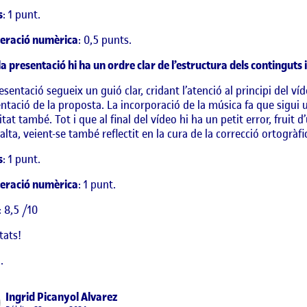
s
: 1 punt.
eració numèrica
: 0,5 punts.
la presentació hi ha un ordre clar de l’estructura dels continguts i 
esentació segueix un guió clar, cridant l’atenció al principi del 
ntació de la proposta. La incorporació de la música fa que sigui u
itat també. Tot i que al final del vídeo hi ha un petit error, fruit 
alta, veient-se també reflectit en la cura de la correcció ortogràfica
s
: 1 punt.
eració numèrica
: 1 punt.
: 8,5 /10
itats!
.
says:
Ingrid Picanyol Alvarez