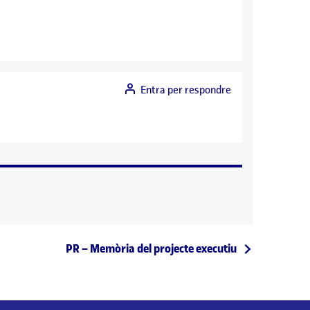
Entra per respondre
Entrada següent
PR – Memòria del projecte executiu