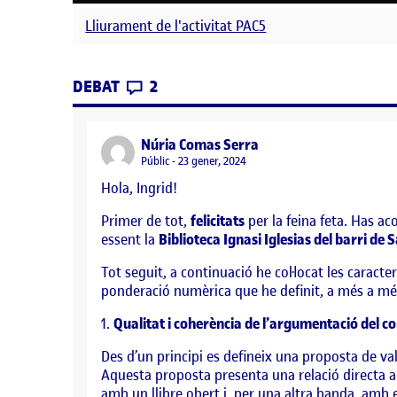
Lliurament de l'activitat PAC5
CONTRIBUTIONS
EL PECHAKUCHA
DEBAT
2
says:
Núria Comas Serra
Visibilitat:
Públic
23 gener, 2024
Hola, Ingrid!
Primer de tot,
felicitats
per la feina feta. Has a
essent la
Biblioteca Ignasi Iglesias del barri de
Tot seguit, a continuació he col·locat les caracte
ponderació numèrica que he definit, a més a mé
1.
Qualitat i coherència de l’argumentació del c
Des d’un principi es defineix una proposta de val
Aquesta proposta presenta una relació directa am
amb un llibre obert i, per una altra banda, amb 