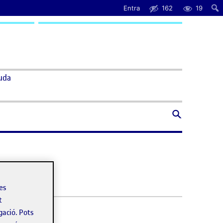
Entra
162
19
uda
les
t
gació. Pots