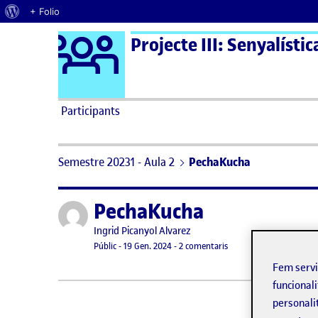
Quant al WordPress
+ Folio
Logo Ágora
Projecte III: Senyalístic
Saltar al contingut
Participants
Semestre 20231 - Aula 2
PechaKucha
PechaKucha
Publicat per
Publicat per
Ingrid Picanyol Alvarez
Visibilitat:
Data de publicació
19 gener, 2024 6:38 pm
a PechaKucha
Públic
-
19 Gen. 2024
-
2 comentaris
Fem serv
funcionali
personali