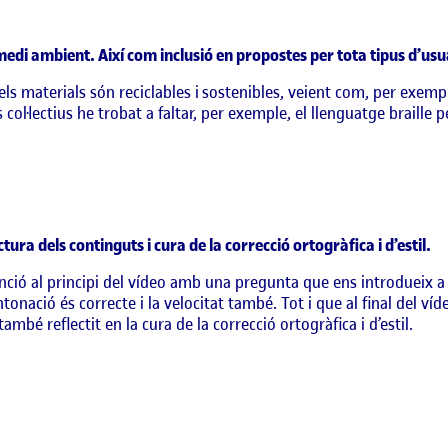
al medi ambient. Així com inclusió en propostes per tota tipus d’usu
t els materials són reciclables i sostenibles, veient com, per exemp
s col·lectius he trobat a faltar, per exemple, el llenguatge braille
tura dels continguts i cura de la correcció ortogràfica i d’estil.
tenció al principi del vídeo amb una pregunta que ens introdueix a
onació és correcte i la velocitat també. Tot i que al final del víde
ambé reflectit en la cura de la correcció ortogràfica i d’estil.