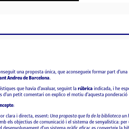
conseguit una proposta única, que aconsegueix formar part d’una
 Sant Andreu de Barcelona
.
rístiques que havia d’avaluar, seguint la
rúbrica
indicada, i he espe
s d’un petit comentari on explico el motiu d’aquesta ponderació
oncepte
:
or clara i directa, essent:
Una proposta que fa de la biblioteca un l
b els objectius de comunicació i el sistema de senyalística: per 
el desenvolupament d’un sistema gràfic eficaç es converteix la bib