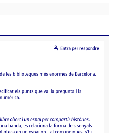
Entra per respondre
 de les biblioteques més enormes de Barcelona,
cificat els punts que val la pregunta i la
 numèrica.
libre obert i un espai per compartir històries
.
una banda, es relaciona la forma dels senyals
lioteca en un espai on, tal com indiques, s’hi