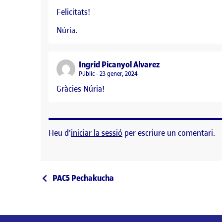
Felicitats!
Núria.
says:
Ingrid Picanyol Alvarez
Visibilitat:
Públic
23 gener, 2024
Gràcies Núria!
Heu d'
iniciar la sessió
per escriure un comentari.
Navegació d'entrades
Entrada anterior
PAC5 Pechakucha