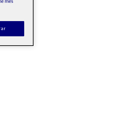
-ne més
rar