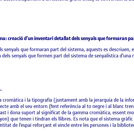
tema: creació d’un inventari detallat dels senyals que formaran pa
ls senyals que formaran part del sistema, aquests es descriuen, esp
un dels senyals que formen part del sistema de senyalística d’un
.
a cromàtica i la tipografia (juntament amb la jerarquia de la infor
recte amb el seu entorn (fent referència al to negre i al blanc tr
ast i dona suport al significat de la gamma cromàtica, essent mo
on) que tenen i tindran els llibres. Es nota que el sistema gràfic h
itat de l’espai reforçant el vincle entre les persones i la bibliot