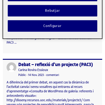
Rebutjar
Pac 3 Formalització del sistema
Publicat per
Publicat per
Ingrid Picanyol Alvarez
Configurar
Visibilitat:
Data de publicació
7 desembre, 2023 6:11 pm
el Pac 3 Formalització del sistema
Públic
-
7 Des. 2023
-
comentari
Bona tarda, Adjunto la tercera entrega del projecte de
senyalística. Moltes gràcies! Ingrid Lliurament de l'activitat
PAC3 …
Debat – reflexió d’un projecte (PAC3)
Publicat per
Publicat per
Carina Rovira Essioux
Visibilitat:
Data de publicació
15 novembre, 2023 12:09 pm
el Debat – reflexió d’un projecte (PA
Públic
-
14 Nov. 2023
-
comentari
A diferència del primer debat, en aquest cas la dinàmica de
l’activitat canvia i sereu vosaltres qui entrareu al recurs
d’aprenentatge «Consulta de WordPress de galeria: referents i
antecedents visuals»:
http://disseny.recursos.uoc.edu/materials/projecte3/ Com
veureu són projectes de senyalística molt interessants, paga la