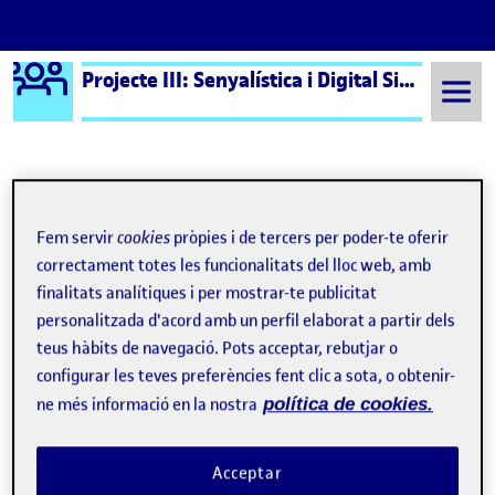
Logo Ágora
Projecte III: Senyalística i Digital Signage – Aula 2
Saltar al contingut
Semestre 20231 - Aula 2
Lliurament de l'activitat PAC3
Fem servir
cookies
pròpies i de tercers per poder-te oferir
Lliurament de l'activitat
correctament totes les funcionalitats del lloc web, amb
finalitats analítiques i per mostrar-te publicitat
PAC3
personalitzada d'acord amb un perfil elaborat a partir dels
teus hàbits de navegació. Pots acceptar, rebutjar o
configurar les teves preferències fent clic a sota, o obtenir-
PAC 3 · Formalització del sistema
Publicat per
ne més informació en la nostra
política de cookies.
Publicat per
Laia Pérez i Sánchez
Visibilitat:
Data de publicació
23 desembre, 2023 9:42 am
el PAC 3 · Formalització del sistema
Públic
-
7 Des. 2023
-
comentari
Lliurament de l'activitat PAC3 …
Acceptar