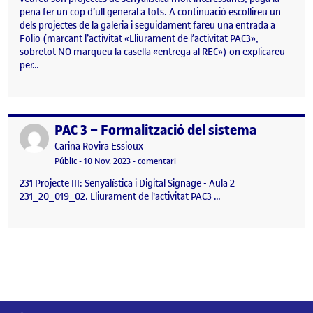
pena fer un cop d’ull general a tots. A continuació escollireu un
dels projectes de la galeria i seguidament fareu una entrada a
Folio (marcant l’activitat «Lliurament de l’activitat PAC3»,
sobretot NO marqueu la casella «entrega al REC») on explicareu
per…
PAC 3 – Formalització del sistema
Publicat per
Publicat per
Carina Rovira Essioux
Visibilitat:
Data de publicació
el PAC 3 – Formalització del sistema
Públic
-
10 Nov. 2023
-
comentari
231 Projecte III: Senyalística i Digital Signage - Aula 2
231_20_019_02. Lliurament de l'activitat PAC3 …