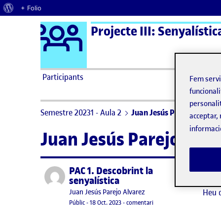
Quant al WordPress
+ Folio
Logo Ágora
Projecte III: Senyalístic
Saltar al contingut
Participants
Fem serv
funcionali
personali
Semestre 20231 - Aula 2
Juan Jesús Parejo Alvarez
acceptar, 
informaci
Juan Jesús Parejo Alva
PAC 1. Descobrint la
Publicat per
No hi
senyalística
Heu 
Publicat per
Juan Jesús Parejo Alvarez
Visibilitat:
Data de publicació
18 octubre, 2023 7:45 pm
el PAC 1. Descobrint la sen
Públic
-
18 Oct. 2023
-
comentari