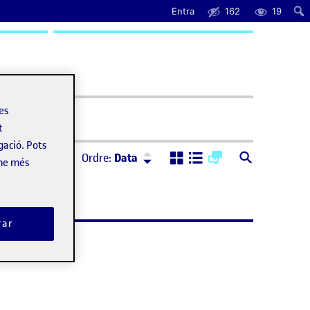
Entra
162
19
uda
les
t
gació. Pots
Ordre:
Descendent
Ordre:
Data
-ne més
rar