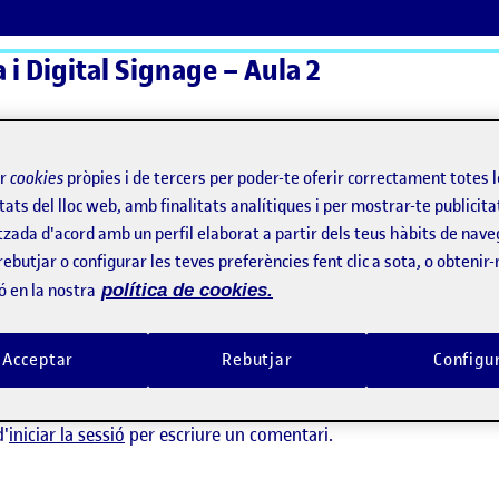
a i Digital Signage – Aula 2
ActiFolios
Aj
ir
cookies
pròpies i de tercers per poder-te oferir correctament totes 
tats del lloc web, amb finalitats analítiques i per mostrar-te publicita
tzada d'acord amb un perfil elaborat a partir dels teus hàbits de nave
rebutjar o configurar les teves preferències fent clic a sota, o obtenir
ó en la nostra
política de cookies.
rez
Acceptar
Rebutjar
Configu
 ha comentaris.
d'
iniciar la sessió
per escriure un comentari.
yalística